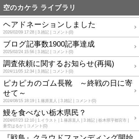
空のカケラ ライブラリ
ヘアドネーションしました
2026/02/09 17:28
3.雑記
コメント(0)
ブログ記事数1900記事達成
2025/02/24 15:56
3.雑記
コメント(0)
調査依頼に関するお知らせ(再掲)
2024/11/05 12:34
3.雑記
コメント(0)
ピカピカのゴム長靴 ～終戦の日に寄
せて～
2024/08/15 18:19
1.篠原直人
3.雑記
コメント(0)
鰻を食べない栃木県民？
2024/07/23 12:10
1.イラスト
1.篠原直人
3.雑記
栃木県宇都宮市
蒼空はるか
コメント(0)
『戦鳥』クラウドファンディング開始