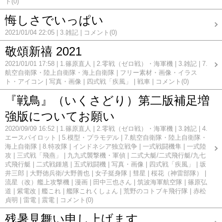
ト(0)
悔しさでいっぱい
2021/01/04 22:05
3.雑記
コメント(0)
敬頌新禧 2021
2021/01/01 17:58
1.篠原直人
2.零戦（ゼロ戦）・海軍機
3.雑記
7.
航空自衛隊・陸上自衛隊・海上自衛隊
フリー素材・画像・イラス
ト・アイコン
写真・画像
四式戦「疾風」
戦車
コメント(0)
『戦鳥』（いくさどり）第二版補足増
強版についてお願い
2020/09/09 16:52
1.篠原直人
2.零戦（ゼロ戦）・海軍機
3.雑記
4.
エースパイロット
5.模型・プラモデル
7.航空自衛隊・陸上自衛隊・
海上自衛隊
8.特攻隊
インドネシア独立戦争
一式戦闘機隼
一式陸
攻
三式戦「飛燕」
九九式襲撃機・軍偵
二式大艇/二式飛行艇/九七
式飛行艇
二式戦鍾馗
五式戦闘機
写真・画像
四式戦「疾風」
坂
井三郎
大野徳兵衛/大野善也
女子挺身隊
彗星
桜花（神雷部隊）
流星（改）艦上攻撃機
漫画
田中三也さん
筑波海軍航空隊
篠原弘
道
紫電改
艦これ
艦隊これくしょん
荒野のコトブキ飛行隊
赤松
貞明
雷電
震電
コメント(0)
残暑見舞い申し上げます