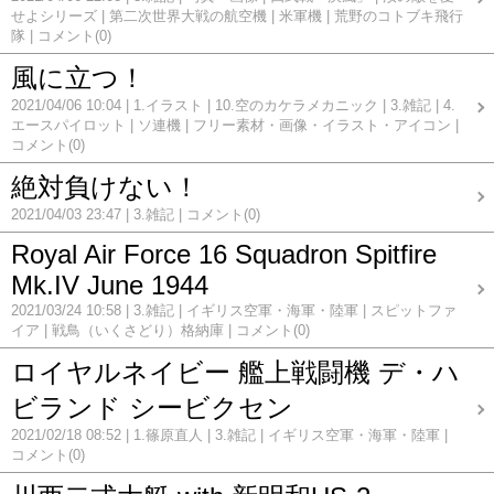
せよシリーズ
第二次世界大戦の航空機
米軍機
荒野のコトブキ飛行
隊
コメント(0)
風に立つ！
2021/04/06 10:04
1.イラスト
10.空のカケラメカニック
3.雑記
4.
エースパイロット
ソ連機
フリー素材・画像・イラスト・アイコン
コメント(0)
絶対負けない！
2021/04/03 23:47
3.雑記
コメント(0)
Royal Air Force 16 Squadron Spitfire
Mk.IV June 1944
2021/03/24 10:58
3.雑記
イギリス空軍・海軍・陸軍
スピットファ
イア
戦鳥（いくさどり）格納庫
コメント(0)
ロイヤルネイビー 艦上戦闘機 デ・ハ
ビランド シービクセン
2021/02/18 08:52
1.篠原直人
3.雑記
イギリス空軍・海軍・陸軍
コメント(0)