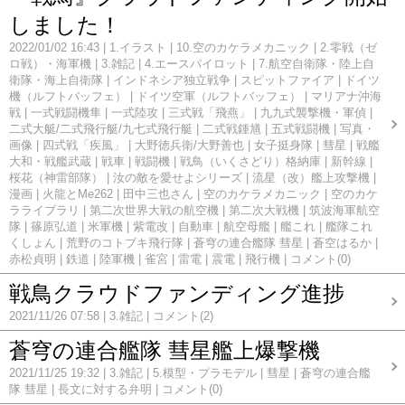
しました！
2022/01/02 16:43
1.イラスト
10.空のカケラメカニック
2.零戦（ゼ
ロ戦）・海軍機
3.雑記
4.エースパイロット
7.航空自衛隊・陸上自
衛隊・海上自衛隊
インドネシア独立戦争
スピットファイア
ドイツ
機（ルフトバッフェ）
ドイツ空軍（ルフトバッフェ）
マリアナ沖海
戦
一式戦闘機隼
一式陸攻
三式戦「飛燕」
九九式襲撃機・軍偵
二式大艇/二式飛行艇/九七式飛行艇
二式戦鍾馗
五式戦闘機
写真・
画像
四式戦「疾風」
大野徳兵衛/大野善也
女子挺身隊
彗星
戦艦
大和・戦艦武蔵
戦車
戦闘機
戦鳥（いくさどり）格納庫
新幹線
桜花（神雷部隊）
汝の敵を愛せよシリーズ
流星（改）艦上攻撃機
漫画
火龍とMe262
田中三也さん
空のカケラメカニック
空のカケ
ラライブラリ
第二次世界大戦の航空機
第二次大戦機
筑波海軍航空
隊
篠原弘道
米軍機
紫電改
自動車
航空母艦
艦これ
艦隊これ
くしょん
荒野のコトブキ飛行隊
蒼穹の連合艦隊 彗星
蒼空はるか
赤松貞明
鉄道
陸軍機
雀宮
雷電
震電
飛行機
コメント(0)
戦鳥クラウドファンディング進捗
2021/11/26 07:58
3.雑記
コメント(2)
蒼穹の連合艦隊 彗星艦上爆撃機
2021/11/25 19:32
3.雑記
5.模型・プラモデル
彗星
蒼穹の連合艦
隊 彗星
長文に対する弁明
コメント(0)