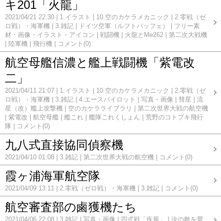
キ201「火龍」
2021/04/21 22:30
1.イラスト
10.空のカケラメカニック
2.零戦（ゼ
ロ戦）・海軍機
3.雑記
ドイツ空軍（ルフトバッフェ）
フリー素
材・画像・イラスト・アイコン
戦闘機
火龍とMe262
第二次大戦機
陸軍機
飛行機
コメント(0)
航空母艦信濃と艦上戦闘機「紫電改
二」
2021/04/11 21:07
1.イラスト
10.空のカケラメカニック
2.零戦（ゼ
ロ戦）・海軍機
3.雑記
4.エースパイロット
写真・画像
彗星
流
星（改）艦上攻撃機
空のカケラライブラリ
第二次世界大戦の航空機
紫電改
航空母艦
艦これ
艦隊これくしょん
荒野のコトブキ飛行
隊
コメント(0)
九八式直接協同偵察機
2021/04/10 01:08
3.雑記
第二次世界大戦の航空機
コメント(0)
霞ヶ浦海軍航空隊
2021/04/09 13:11
2.零戦（ゼロ戦）・海軍機
3.雑記
コメント(0)
航空審査部の鹵獲機たち
2021/04/06 22:08
3.雑記
写真・画像
四式戦「疾風」
汝の敵を愛