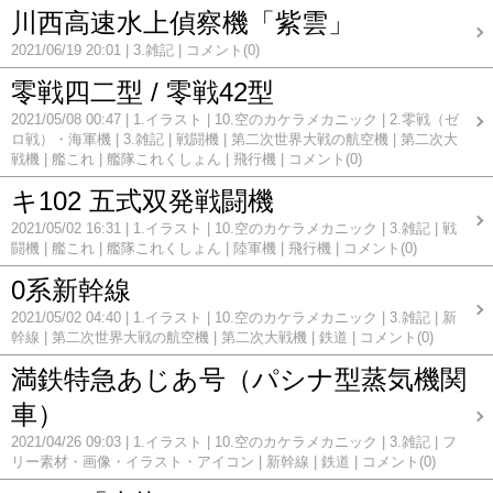
川西高速水上偵察機「紫雲」
2021/06/19 20:01
3.雑記
コメント(0)
零戦四二型 / 零戦42型
2021/05/08 00:47
1.イラスト
10.空のカケラメカニック
2.零戦（ゼ
ロ戦）・海軍機
3.雑記
戦闘機
第二次世界大戦の航空機
第二次大
戦機
艦これ
艦隊これくしょん
飛行機
コメント(0)
キ102 五式双発戦闘機
2021/05/02 16:31
1.イラスト
10.空のカケラメカニック
3.雑記
戦
闘機
艦これ
艦隊これくしょん
陸軍機
飛行機
コメント(0)
0系新幹線
2021/05/02 04:40
1.イラスト
10.空のカケラメカニック
3.雑記
新
幹線
第二次世界大戦の航空機
第二次大戦機
鉄道
コメント(0)
満鉄特急あじあ号（パシナ型蒸気機関
車）
2021/04/26 09:03
1.イラスト
10.空のカケラメカニック
3.雑記
フ
リー素材・画像・イラスト・アイコン
新幹線
鉄道
コメント(0)