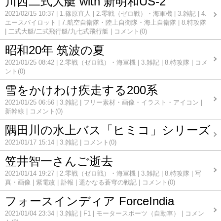
川西二式大艇 with 新明和US-2
2021/02/15 10:37
1.篠原直人
2.零戦（ゼロ戦）・海軍機
3.雑記
4.
エースパイロット
7.航空自衛隊・陸上自衛隊・海上自衛隊
8.特攻隊
二式大艇/二式飛行艇/九七式飛行艇
コメント(0)
昭和20年 筑波の夏
2021/01/25 08:42
2.零戦（ゼロ戦）・海軍機
3.雑記
8.特攻隊
コメ
ント(0)
雪をかけわけ疾走する200系
2021/01/25 06:56
3.雑記
フリー素材・画像・イラスト・アイコン
新幹線
コメント(0)
隅田川の水上バス「ヒミコ」シリーズ
2021/01/17 15:14
3.雑記
コメント(0)
笠井智一さんご逝去
2021/01/14 19:27
2.零戦（ゼロ戦）・海軍機
3.雑記
8.特攻隊
写
真・画像
紫電改
訃報
遥かなる蒼穹の戦記
コメント(0)
フォースインディア ForceIndia
2021/01/04 23:34
3.雑記
F1
モータースポーツ（自動車）
コメン