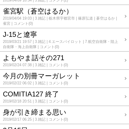
2019/04/09 18:54
3.雑記
コメント(2)
雀宮駅（蒼空はるか）
2019/04/04 19:03
3.雑記
栃木県宇都宮市
篠原弘道
蒼空はるか
雀宮
コメント(0)
J-15と遼寧
2019/03/21 19:57
3.雑記
4.エースパイロット
7.航空自衛隊・陸上
自衛隊・海上自衛隊
コメント(0)
よもやま話その271
2019/02/24 07:38
3.雑記
コメント(0)
今月の別冊マーガレット
2019/02/22 06:02
3.雑記
コメント(0)
COMITIA127 終了
2019/02/18 20:51
3.雑記
コメント(0)
身が引き締まる思い
2019/02/17 06:25
3.雑記
コメント(0)