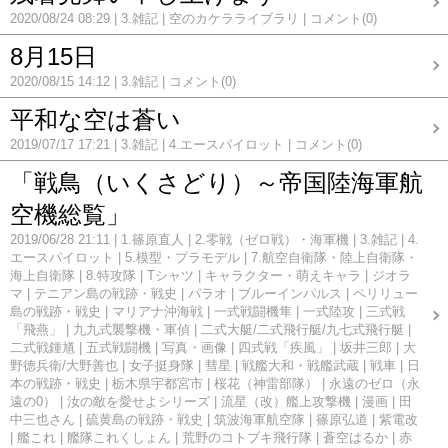
2020/08/24 08:29
3.雑記
空のカケラライブラリ
コメント(0)
8月15日
2020/08/15 14:12
3.雑記
コメント(0)
平和な空は蒼い
2019/07/17 17:21
3.雑記
4.エースパイロット
コメント(0)
「戦鳥（いくさどり）～帝国陸海軍航
空機総覧」
2019/06/28 21:11
1.篠原直人
2.零戦（ゼロ戦）・海軍機
3.雑記
4.
エースパイロット
5.模型・プラモデル
7.航空自衛隊・陸上自衛隊・
海上自衛隊
8.特攻隊
Tシャツ
キャラクター・萌えキャラ
ジオラ
マ
テニアン島の戦跡・戦史
パラオ
ブルーインパルス
ペリリュー
島の戦跡・戦史
マリアナ沖海戦
一式戦闘機隼
一式陸攻
三式戦
「飛燕」
九九式襲撃機・軍偵
二式大艇/二式飛行艇/九七式飛行艇
二式戦鍾馗
五式戦闘機
写真・画像
四式戦「疾風」
坂井三郎
大
野徳兵衛/大野善也
女子挺身隊
彗星
戦艦大和・戦艦武蔵
戦車
日
本の戦跡・戦史
栃木県宇都宮市
桜花（神雷部隊）
永遠のゼロ（永
遠の0）
汝の敵を愛せよシリーズ
流星（改）艦上攻撃機
漫画
田
中三也さん
硫黄島の戦跡・戦史
筑波海軍航空隊
篠原弘道
紫電改
艦これ
艦隊これくしょん
荒野のコトブキ飛行隊
蒼空はるか
赤