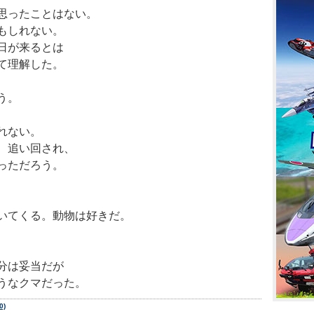
思ったことはない。
もしれない。
日が来るとは
て理解した。
う。
れない。
、追い回され、
っただろう。
いてくる。動物は好きだ。
分は妥当だが
うなクマだった。
0)