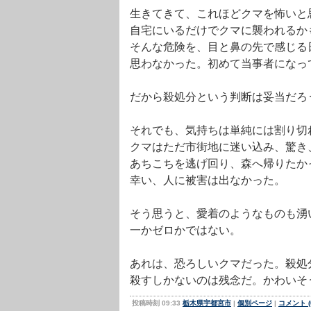
生きてきて、これほどクマを怖いと
自宅にいるだけでクマに襲われるか
そんな危険を、目と鼻の先で感じる
思わなかった。初めて当事者になっ
だから殺処分という判断は妥当だろ
それでも、気持ちは単純には割り切
クマはただ市街地に迷い込み、驚き
あちこちを逃げ回り、森へ帰りたか
幸い、人に被害は出なかった。
そう思うと、愛着のようなものも湧
一かゼロかではない。
あれは、恐ろしいクマだった。殺処
殺すしかないのは残念だ。かわいそ
投稿時刻 09:33
栃木県宇都宮市
|
個別ページ
|
コメント (