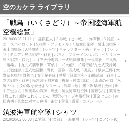
空のカケラ ライブラリ
「戦鳥（いくさどり）～帝国陸海軍航
空機総覧」
2019/06/28 21:11
1.篠原直人
2.零戦（ゼロ戦）・海軍機
3.雑記
4.
エースパイロット
5.模型・プラモデル
7.航空自衛隊・陸上自衛隊・
海上自衛隊
8.特攻隊
Tシャツ
キャラクター・萌えキャラ
ジオラ
マ
テニアン島の戦跡・戦史
パラオ
ブルーインパルス
ペリリュー
島の戦跡・戦史
マリアナ沖海戦
一式戦闘機隼
一式陸攻
三式戦
「飛燕」
九九式襲撃機・軍偵
二式大艇/二式飛行艇/九七式飛行艇
二式戦鍾馗
五式戦闘機
写真・画像
四式戦「疾風」
坂井三郎
大
野徳兵衛/大野善也
女子挺身隊
彗星
戦艦大和・戦艦武蔵
戦車
日
本の戦跡・戦史
栃木県宇都宮市
桜花（神雷部隊）
永遠のゼロ（永
遠の0）
汝の敵を愛せよシリーズ
流星（改）艦上攻撃機
漫画
田
中三也さん
硫黄島の戦跡・戦史
筑波海軍航空隊
篠原弘道
紫電改
艦これ
艦隊これくしょん
荒野のコトブキ飛行隊
蒼空はるか
赤
松貞明
長文に対する弁明
雀宮
雷電
震電
コメント(0)
筑波海軍航空隊Tシャツ
2018/10/02 06:38
2.零戦（ゼロ戦）・海軍機
Tシャツ
コメント(0)