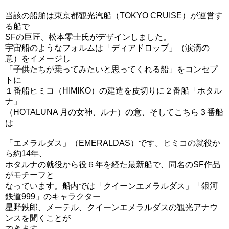
当該の船舶は東京都観光汽船（TOKYO CRUISE）が運営す
る船で
SFの巨匠、松本零士氏がデザインしました。
宇宙船のようなフォルムは「ディアドロップ」（涙滴の
意）をイメージし
「子供たちが乗ってみたいと思ってくれる船」をコンセプ
トに
１番船ヒミコ（HIMIKO）の建造を皮切りに２番船「ホタル
ナ」
（HOTALUNA 月の女神、ルナ）の意、そしてこちら３番船
は
「エメラルダス」（EMERALDAS）です。ヒミコの就役か
ら約14年、
ホタルナの就役から役６年を経た最新船で、同名のSF作品
がモチーフと
なっています。船内では「クイーンエメラルダス」「銀河
鉄道999」のキャラクター
星野鉄郎、メーテル、クイーンエメラルダスの観光アナウ
ンスを聞くことが
できます。