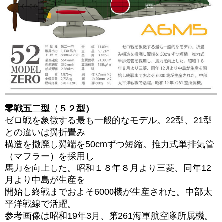
零戦五二型（５２型）
ゼロ戦を象徴する最も一般的なモデル。22型、21型
との違いは翼折畳み
構造を撤廃し翼端を50cmずつ
短縮。推力式単排気管
（マフラー）を採用し
馬力を向上した。昭和１８年８月より
三菱、同年12
月より中島が生産を
開始し終戦までおよそ6000機が生産された。
中部太
平洋戦線で活躍。
参考画像は昭和19年3月、第261海軍航空隊所属機。