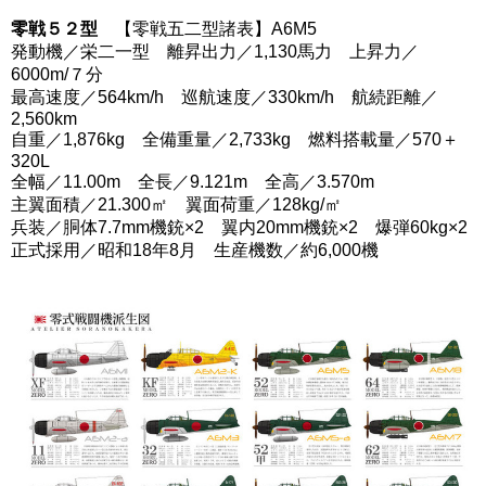
零戦５２型
【零戦五二型諸表】A6M5
発動機／栄二一型 離昇出力／1,130馬力 上昇力／
6000m/７分
最高速度／564km/h 巡航速度／330km/h 航続距離／
2,560km
自重／1,876kg 全備重量／2,733kg 燃料搭載量／570＋
320L
全幅／11.00m 全長／9.121m 全高／3.570m
主翼面積／21.300㎡ 翼面荷重／128kg/㎡
兵装／胴体7.7mm機銃×2 翼内20mm機銃×2 爆弾60kg×2
正式採用／昭和18年8月 生産機数／約6,000機