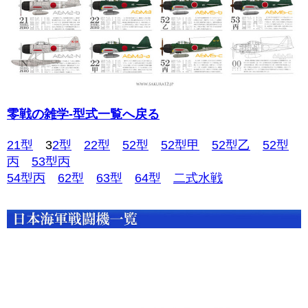
零戦の雑学-型式一覧へ戻る
21型
3
2型
22型
52型
52型甲
52型乙
52型
丙
53型丙
54型丙
62型
63型
64型
二式水戦