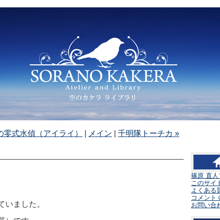
地の零式水偵（アイライ）
|
メイン
|
千明隊トーチカ »
篠原 直
このサイ
よくある
コメント
ていました。
お問い合わ