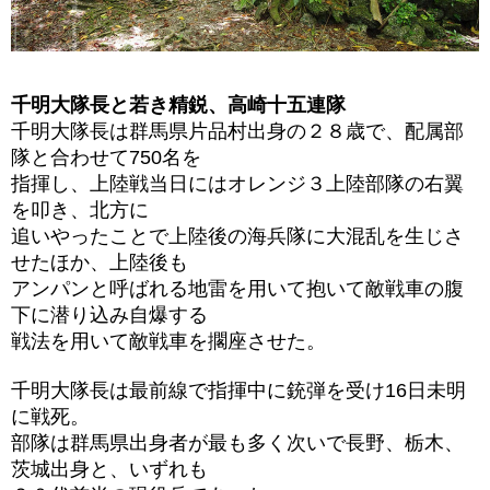
千明大隊長と若き精鋭、高崎十五連隊
千明大隊長は群馬県片品村出身の２８歳で、配属部
隊と合わせて750名を
指揮し、上陸戦当日にはオレンジ３上陸部隊の右翼
を叩き、北方に
追いやったことで上陸後の海兵隊に大混乱を生じさ
せたほか、上陸後も
アンパンと呼ばれる地雷を用いて抱いて敵戦車の腹
下に潜り込み自爆する
戦法を用いて敵戦車を擱座させた。
千明大隊長は最前線で指揮中に銃弾を受け16日未明
に戦死。
部隊は群馬県出身者が最も多く次いで長野、栃木、
茨城出身と、いずれも