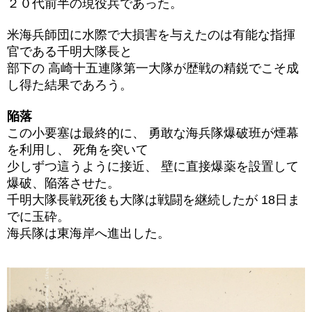
２０代前半の現役兵であった。
米海兵師団に水際で大損害を与えたのは有能な指揮
官である千明大隊長と
部下の 高崎十五連隊第一大隊が歴戦の精鋭でこそ成
し得た結果であろう。
陥落
この小要塞は最終的に、 勇敢な海兵隊爆破班が煙幕
を利用し、 死角を突いて
少しずつ這うように接近、 壁に直接爆薬を設置して
爆破、陥落させた。
千明大隊長戦死後も大隊は戦闘を継続したが 18日ま
でに玉砕。
海兵隊は東海岸へ進出した。