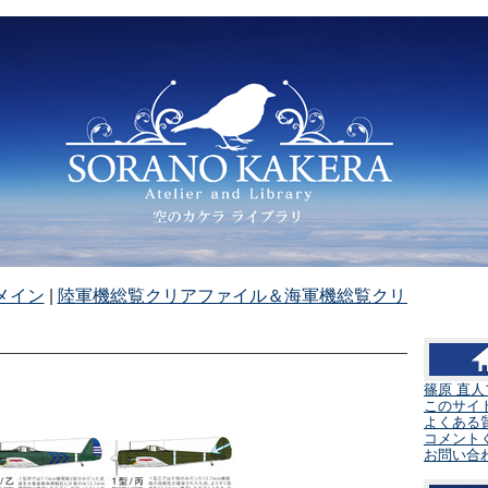
メイン
|
陸軍機総覧クリアファイル＆海軍機総覧クリアファイル
篠原 直
このサイ
よくある
コメント
お問い合わ