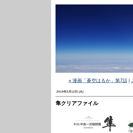
« 漫画「蒼空はるか」第7話
|
2019年2月12日 (火)
隼クリアファイル