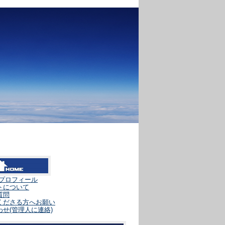
 »
人プロフィール
トについて
質問
くださる方へお願い
せ(管理人に連絡)