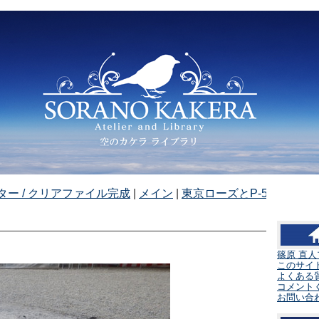
ター / クリアファイル完成
|
メイン
|
東京ローズとP-51D »
篠原 直
このサイ
よくある
コメント
お問い合わ