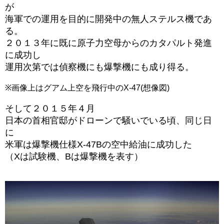
が
海軍での運用を目的に
開発中の無人ステルス機であ
る。
２０１３年に既に原子力空母からのカタパルト発進
に成功し
運用次第では偵察機にも爆撃機にも成り得る。
※画像上はグアム上空を飛行中のX-47(想像図)
そして２０１５年４月
日本の首相官邸がドローンで騒いでいる頃、同じ日
に
米軍は爆撃機仕様X-47Bの空中給油に成功した
（Xは試験機、Bは爆撃機を表す）