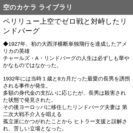
空のカケラ ライブラリ
ペリリュー上空でゼロ戦と対峙したリ
ンドバーグ
◆1927年、初の大西洋横断単独飛行を達成したアメ
リカの英雄
チャールズ・A・リンドバーグの人生は必ずしも華や
かなものではなかった。
1932年には当時１歳と8カ月だった最愛の長男を誘拐
される事件が発生。
多額の身代金の支払いに応じたが、長男は殺害され
た状態で発見された。
その後ヨーロッパに移住したリンドバーグ夫妻は 第
二次大戦不介入を唱える
孤立派にかつがれたことから ヒトラー支援と誤解さ
れ、苦しい立場となった。