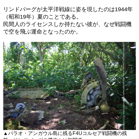
リンドバーグが太平洋戦線に姿を現したのは1944年
（昭和19年）夏のことである。
民間人のライセンスしか持たない彼が、なぜ戦闘機
で空を飛ぶ運命となったのか。
▲パラオ・アンガウル島に残るF4Uコルセア戦闘機の残