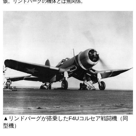
骸。
リンドバーグの機体とは無関係。
▲リンドバーグが搭乗したF4Uコルセア戦闘機（同
型機）