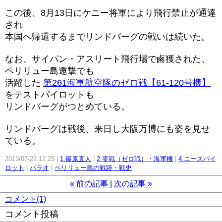
この後、8月13日にケニー将軍により飛行禁止が通達
され
本国へ帰還するまでリンドバーグの戦いは続いた。
なお、サイパン・アスリート飛行場で鹵獲された、
ペリリュー島邀撃でも
活躍した
第261海軍航空隊のゼロ戦【61-120号機】
をテストパイロットも
リンドバーグがつとめている。
リンドバーグは戦後、来日し大阪万博にも姿を見せ
ている。
2013/07/22 12:25
1.篠原直人
2.零戦（ゼロ戦）・海軍機
4.エースパイ
ロット
パラオ
ペリリュー島の戦跡・戦史
«
前の記事
次の記事
»
コメント(1)
コメント投稿