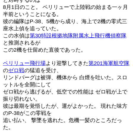
8月1日のこと。 ペリリューで上陸戦の始まる一ヶ月
半前ということになる。
彼の編隊はP-38、5機から成り、海上で2機の零式三
座水上偵を追っていた。
この水偵は
第30特設根拠地隊附属水上飛行機偵察隊
と推測されるが
この2機を仕留めた直後であった。
ペリリュー飛行場
より迎撃してきた
第201海軍航空隊
の
ゼロ戦
の猛追を受け、
リンドバーグは被弾、機体から 白煙を吐いた。スロ
ットルを全開にして
ゼロ戦から逃げるが、低空での性能は ゼロ戦が上で
振り切れない。
彼は最期を覚悟したが、運がよかった。 現れた味方
のP-38がこの零戦を
追い払い、 撃墜を逃れた。危機一髪のところだっ
た。