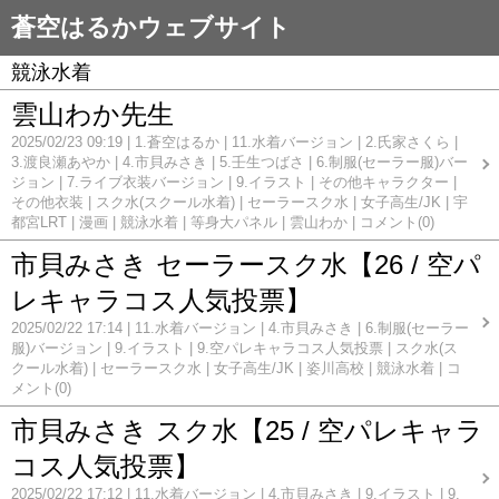
蒼空はるかウェブサイト
競泳水着
雲山わか先生
2025/02/23 09:19
1.蒼空はるか
11.水着バージョン
2.氏家さくら
3.渡良瀬あやか
4.市貝みさき
5.壬生つばさ
6.制服(セーラー服)バー
ジョン
7.ライブ衣装バージョン
9.イラスト
その他キャラクター
その他衣装
スク水(スクール水着)
セーラースク水
女子高生/JK
宇
都宮LRT
漫画
競泳水着
等身大パネル
雲山わか
コメント(0)
市貝みさき セーラースク水【26 / 空パ
レキャラコス人気投票】
2025/02/22 17:14
11.水着バージョン
4.市貝みさき
6.制服(セーラー
服)バージョン
9.イラスト
9.空パレキャラコス人気投票
スク水(ス
クール水着)
セーラースク水
女子高生/JK
姿川高校
競泳水着
コ
メント(0)
市貝みさき スク水【25 / 空パレキャラ
コス人気投票】
2025/02/22 17:12
11.水着バージョン
4.市貝みさき
9.イラスト
9.