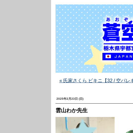
« 氏家さくら ビキニ【32 / 空
2025年2月23日 (日)
雲山わか先生