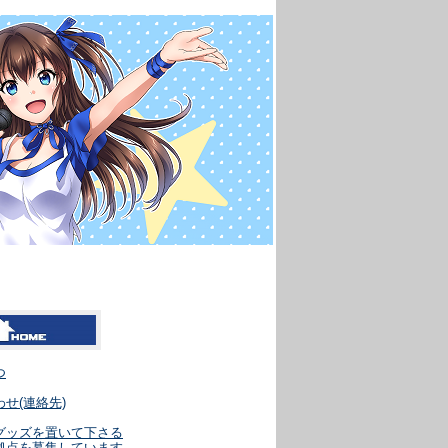
パレキャ
つ
せ(連絡先)
グッズを置いて下さる
拠点を募集しています