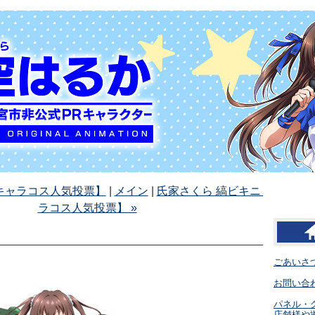
パレキャラコス人気投票】
|
メイン
|
氏家さくら 縞ビキニ【33 / 空
ラコス人気投票】 »
ごあいさ
お問い合わ
パネル・
店舗様や