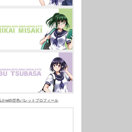
バージョン
,
9.
ページ
かwith空色パレットプロフィール