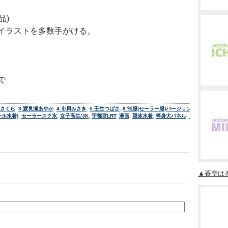
品)
イラストを多数手がける。
で
家さくら
,
3.渡良瀬あやか
,
4.市貝みさき
,
5.壬生つばさ
,
6.制服(セーラー服)バージョン
,
7.ライブ衣装
ール水着)
,
セーラースク水
,
女子高生/JK
,
宇都宮LRT
,
漫画
,
競泳水着
,
等身大パネル
,
雲山わか
|
個別
▲蒼空はる