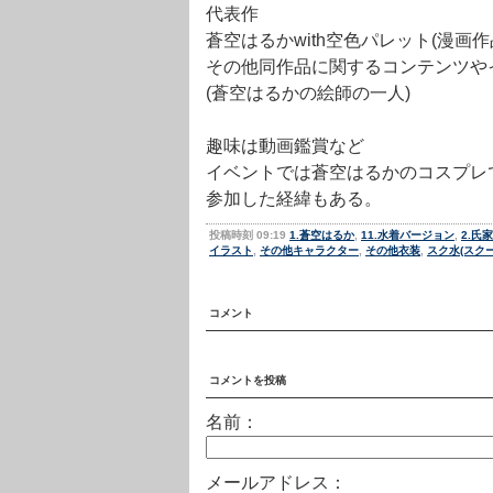
代表作
蒼空はるかwith空色パレット(漫画作
その他同作品に関するコンテンツや
(蒼空はるかの絵師の一人)
趣味は動画鑑賞など
イベントでは蒼空はるかのコスプレ
参加した経緯もある。
投稿時刻 09:19
1.蒼空はるか
,
11.水着バージョン
,
2.氏
イラスト
,
その他キャラクター
,
その他衣装
,
スク水(スク
コメント
コメントを投稿
名前：
メールアドレス：